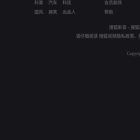
科普
汽车
科技
会员剧场
国风
搞笑
出品人
帮助
搜狐影音
-
搜狐
请仔细阅读
搜狐视频隐私政策
、
Copyri