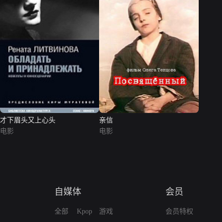
才下眉头又上心头
亲信
电影
电影
自媒体
会员
全部
Kpop
游戏
会员特权