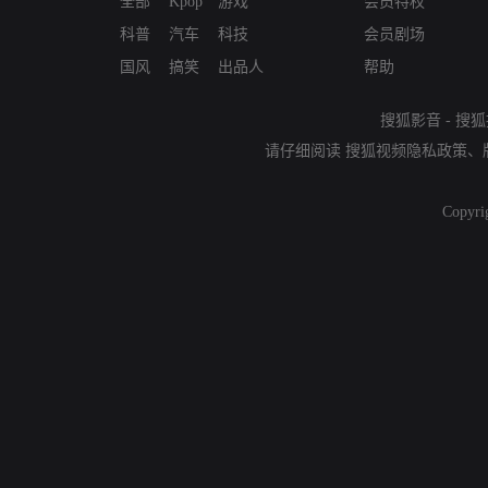
全部
Kpop
游戏
会员特权
科普
汽车
科技
会员剧场
国风
搞笑
出品人
帮助
搜狐影音
-
搜狐
请仔细阅读
搜狐视频隐私政策
、
Copyri