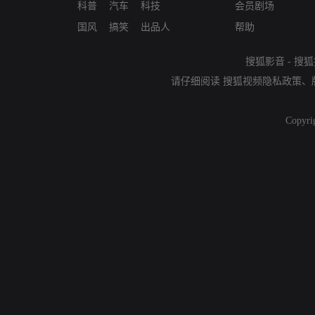
科普
汽车
科技
会员剧场
国风
搞笑
出品人
帮助
搜狐影音
-
搜狐
请仔细阅读
搜狐视频隐私政策
、
Copyri