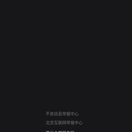
网络暴力有害信息举报
不良信息举报中心
12318 文化市场举报
北京互联网举报中心
算法推荐专项举报