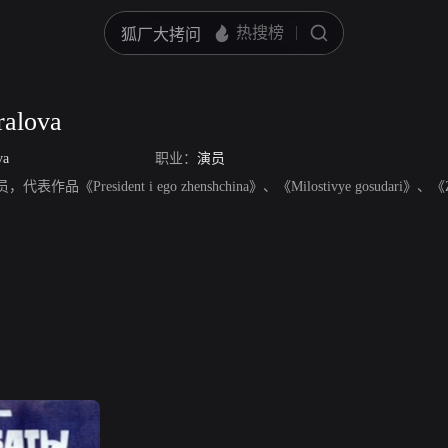
ralova
va
职业：
演员
演员，代表作品《President i ego zhenshchina》、《Milostivye gosudari》