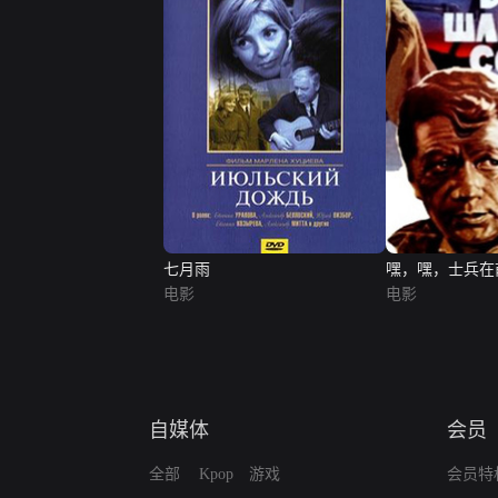
七月雨
嘿，嘿，士兵在
电影
电影
自媒体
会员
全部
Kpop
游戏
会员特