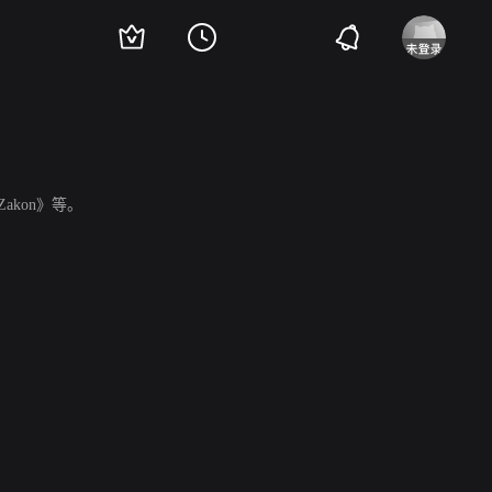
、《Zakon》等。