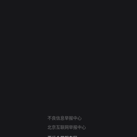
网络暴力有害信息举报
不良信息举报中心
12318 文化市场举报
北京互联网举报中心
算法推荐专项举报