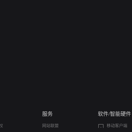
服务
软件/智能硬件
权
网站联盟
移动客户端