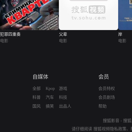
犯罪四重奏
父辈
岸
电影
电影
电影
自媒体
会员
全部
Kpop
游戏
会员特权
科普
汽车
科技
会员剧场
国风
搞笑
出品人
帮助
搜狐影音
-
搜狐
请仔细阅读
搜狐视频隐私政策
、