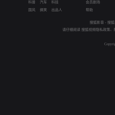
科普
汽车
科技
会员剧场
国风
搞笑
出品人
帮助
搜狐影音
-
搜狐
请仔细阅读
搜狐视频隐私政策
、
Copyri