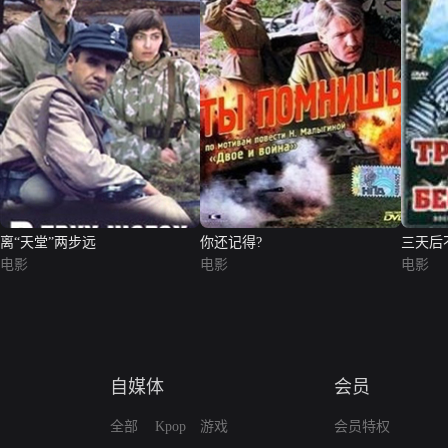
离“天堂”两步远
你还记得?
三天后
电影
电影
电影
自媒体
会员
全部
Kpop
游戏
会员特权