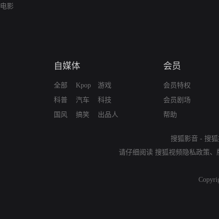
电影
自媒体
会员
全部
Kpop
游戏
会员特权
科普
汽车
科技
会员剧场
国风
搞笑
出品人
帮助
搜狐影音
-
搜狐
请仔细阅读
搜狐视频隐私政策
、
Copyri