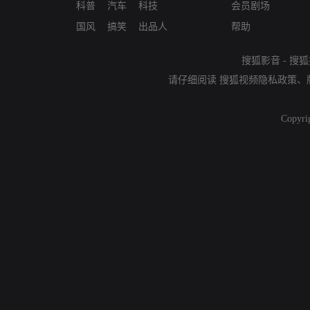
科普
汽车
科技
会员剧场
国风
搞笑
出品人
帮助
搜狐影音
-
搜狐
请仔细阅读
搜狐视频隐私政策
、
Copyri