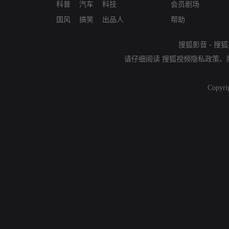
科普
汽车
科技
会员剧场
国风
搞笑
出品人
帮助
搜狐影音
-
搜狐
请仔细阅读
搜狐视频隐私政策
、
Copyri