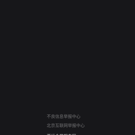
网络暴力有害信息举报
不良信息举报中心
12318 文化市场举报
北京互联网举报中心
算法推荐专项举报