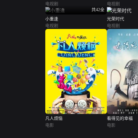
电视剧
电视剧
共42全
小重逢
光荣时代
电视剧
电视剧
凡人烦恼
看得见的幸福
电影
电影