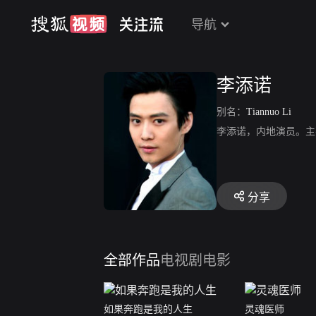
导航
李添诺
别名：
Tiannuo Li
李添诺，内地演员。主
分享
全部作品
电视剧
电影
如果奔跑是我的人生
灵魂医师