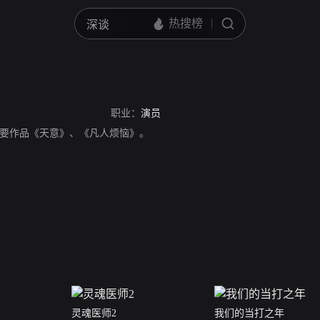
职业：
演员
要作品《天意》、《凡人烦恼》。
灵魂医师2
我们的当打之年