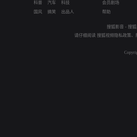
科普
汽车
科技
会员剧场
国风
搞笑
出品人
帮助
搜狐影音
-
搜狐
请仔细阅读
搜狐视频隐私政策
、
Copyri