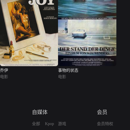
乔伊
事物的状态
电影
电影
自媒体
会员
全部
Kpop
游戏
会员特权