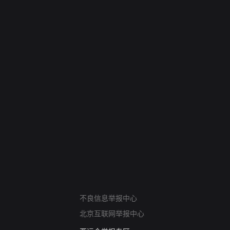
网络暴力有害信息举报
不良信息举报中心
12318 文化市场举报
北京互联网举报中心
算法推荐专项举报