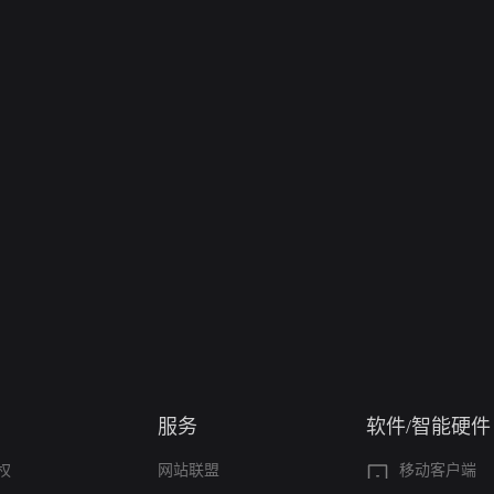
服务
软件/智能硬件
权
网站联盟
移动客户端