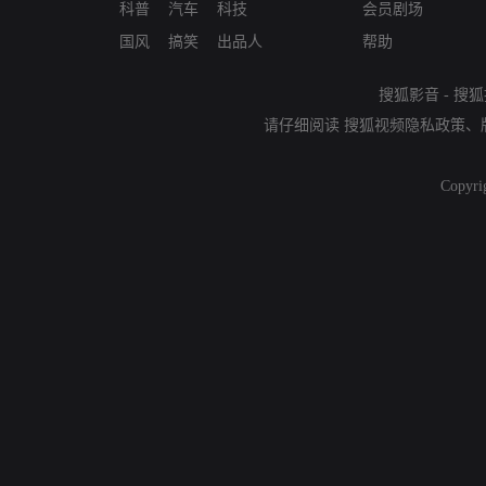
科普
汽车
科技
会员剧场
国风
搞笑
出品人
帮助
搜狐影音
-
搜狐
请仔细阅读
搜狐视频隐私政策
、
Copyri