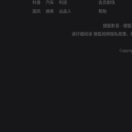
科普
汽车
科技
会员剧场
国风
搞笑
出品人
帮助
搜狐影音
-
搜狐
请仔细阅读
搜狐视频隐私政策
、
Copyri