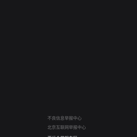
网络暴力有害信息举报
不良信息举报中心
12318 文化市场举报
北京互联网举报中心
算法推荐专项举报