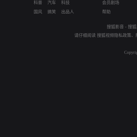
科普
汽车
科技
会员剧场
国风
搞笑
出品人
帮助
搜狐影音
-
搜狐
请仔细阅读
搜狐视频隐私政策
、
Copyri