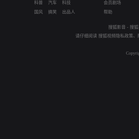
科普
汽车
科技
会员剧场
国风
搞笑
出品人
帮助
搜狐影音
-
搜狐
请仔细阅读
搜狐视频隐私政策
、
Copyri