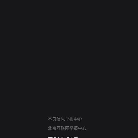
网络暴力有害信息举报
不良信息举报中心
12318 文化市场举报
北京互联网举报中心
算法推荐专项举报