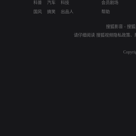
科普
汽车
科技
会员剧场
国风
搞笑
出品人
帮助
搜狐影音
-
搜狐
请仔细阅读
搜狐视频隐私政策
、
Copyri