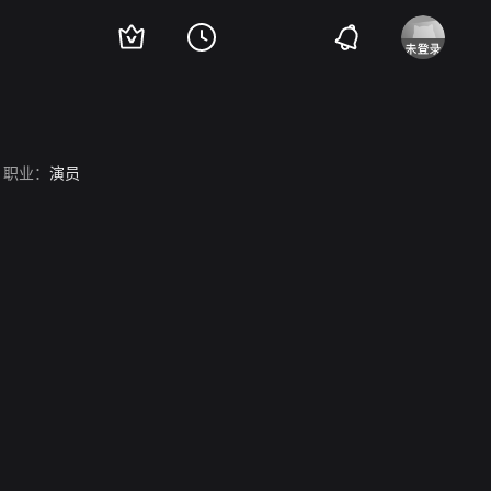
职业：
演员
。