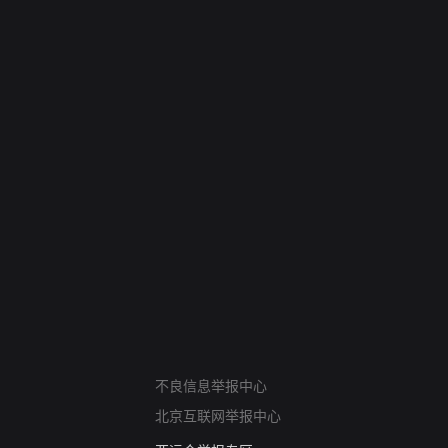
网络暴力有害信息举报
不良信息举报中心
12318 文化市场举报
北京互联网举报中心
算法推荐专项举报