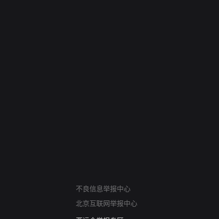
网络暴力有害信息举报
不良信息举报中心
12318 文化市场举报
北京互联网举报中心
算法推荐专项举报