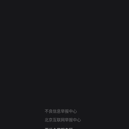
网络暴力有害信息举报
不良信息举报中心
12318 文化市场举报
北京互联网举报中心
算法推荐专项举报