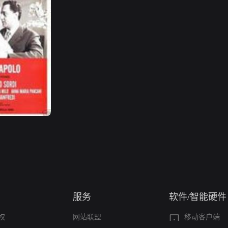
服务
软件/智能硬件
权
网站联盟
移动客户端