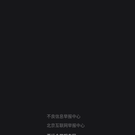
网络暴力有害信息举报
不良信息举报中心
12318 文化市场举报
北京互联网举报中心
算法推荐专项举报