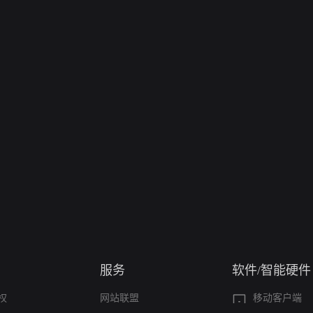
服务
软件/智能硬件
权
网站联盟
移动客户端