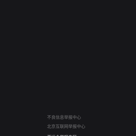
网络暴力有害信息举报
不良信息举报中心
12318 文化市场举报
北京互联网举报中心
算法推荐专项举报