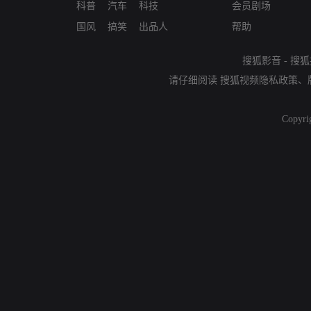
科普
汽车
科技
会员剧场
国风
搞笑
出品人
帮助
搜狐影音
-
搜狐
请仔细阅读
搜狐视频隐私政策
、
Copyri