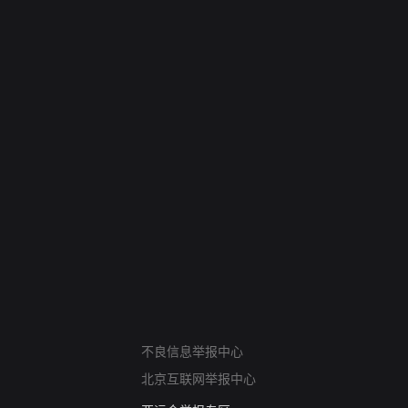
网络暴力有害信息举报
不良信息举报中心
12318 文化市场举报
北京互联网举报中心
算法推荐专项举报