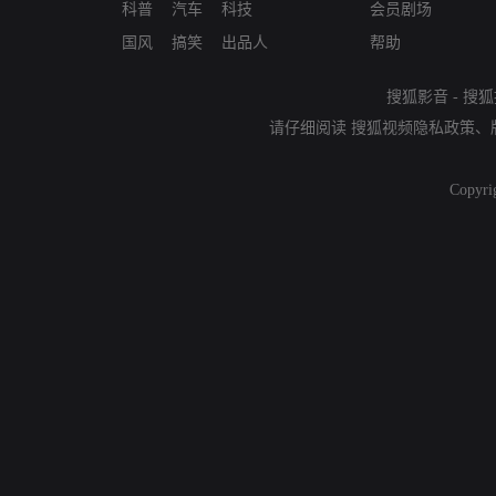
科普
汽车
科技
会员剧场
国风
搞笑
出品人
帮助
搜狐影音
-
搜狐
请仔细阅读
搜狐视频隐私政策
、
Copyri