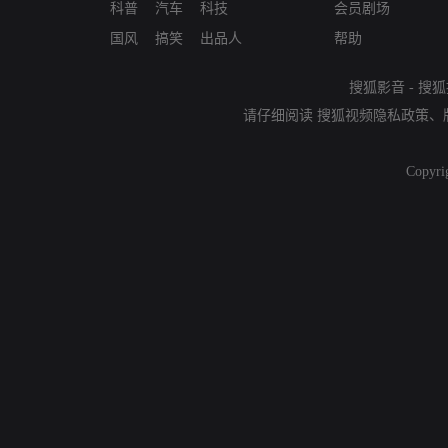
科普
汽车
科技
会员剧场
国风
搞笑
出品人
帮助
搜狐影音
-
搜狐
请仔细阅读
搜狐视频隐私政策
、
Copyri