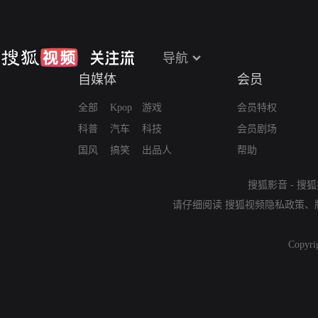
导航
自媒体
会员
全部
Kpop
游戏
会员特权
科普
汽车
科技
会员剧场
国风
搞笑
出品人
帮助
搜狐影音
-
搜狐
请仔细阅读
搜狐视频隐私政策
、
Copyri