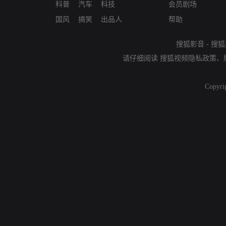
科普
汽车
科技
会员剧场
国风
搞笑
出品人
帮助
搜狐影音
-
搜狐
请仔细阅读
搜狐视频隐私政策
、
Copyri