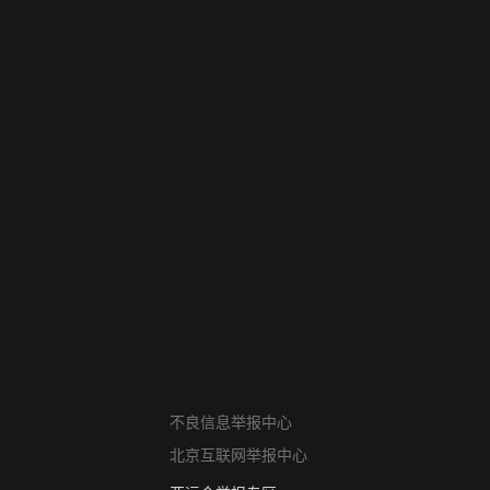
网络暴力有害信息举报
不良信息举报中心
12318 文化市场举报
北京互联网举报中心
算法推荐专项举报