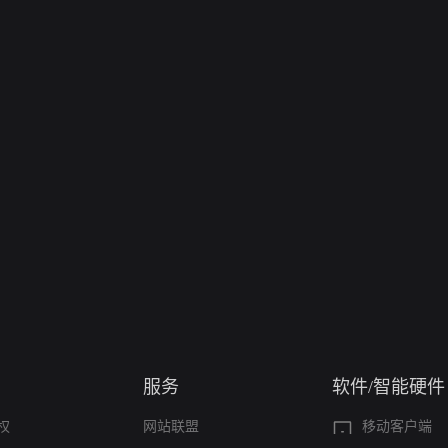
服务
软件/智能硬件
权
网站联盟
移动客户端