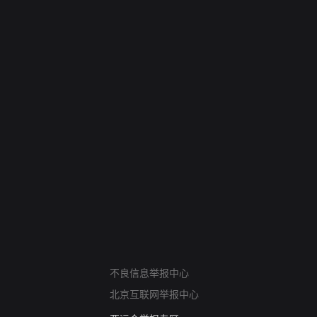
网络暴力有害信息举报
12318 文化市场举报
不良信息举报中心
算法推荐专项举报
北京互联网举报中心
亚运会举报专区