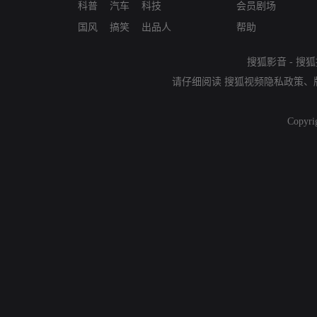
科普
汽车
科技
会员剧场
国风
搞笑
出品人
帮助
搜狐影音
-
搜狐
请仔细阅读
搜狐视频隐私政策
、
Copyri