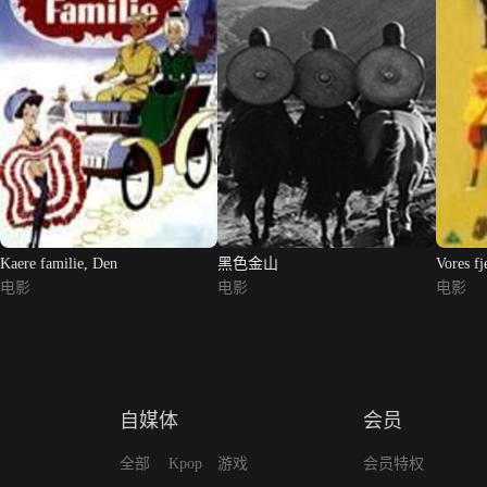
Kaere familie, Den
黑色金山
Vores fj
电影
电影
电影
自媒体
会员
全部
Kpop
游戏
会员特权