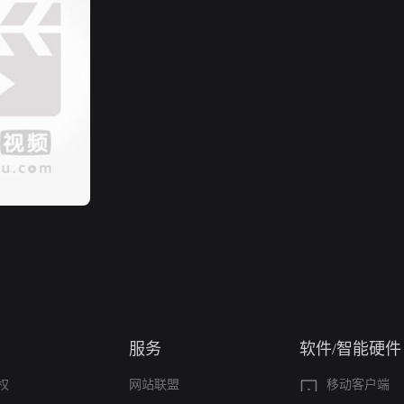
服务
软件/智能硬件
权
网站联盟
移动客户端