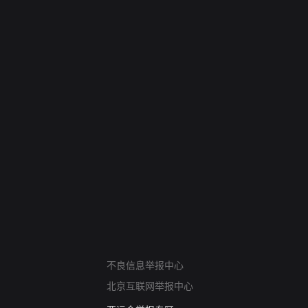
网络暴力有害信息举报
不良信息举报中心
12318 文化市场举报
北京互联网举报中心
算法推荐专项举报