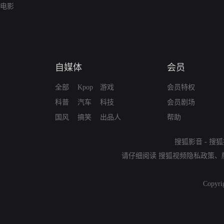
电影
自媒体
会员
全部
Kpop
游戏
会员特权
科普
汽车
科技
会员剧场
国风
搞笑
出品人
帮助
搜狐影音
-
搜狐
请仔细阅读
搜狐视频隐私政策
、
Copyri