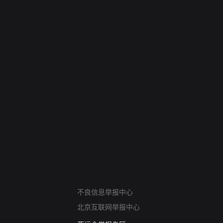
网络暴力有害信息举报
不良信息举报中心
12318 文化市场举报
北京互联网举报中心
算法推荐专项举报