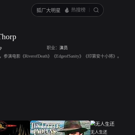
Thorp
p
职业：
演员
演员，参演电影《RiverofDeath》《EdgeofSanity》《印第安十小将》。
无人生还