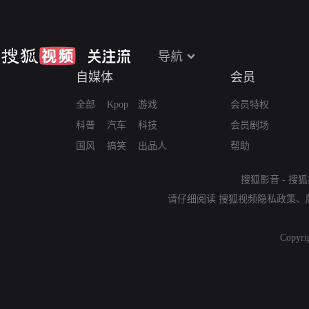
导航
自媒体
会员
全部
Kpop
游戏
会员特权
科普
汽车
科技
会员剧场
国风
搞笑
出品人
帮助
搜狐影音
-
搜狐
请仔细阅读
搜狐视频隐私政策
、
Copyri