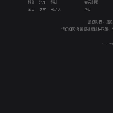
科普
汽车
科技
会员剧场
国风
搞笑
出品人
帮助
搜狐影音
-
搜狐
请仔细阅读
搜狐视频隐私政策
、
Copyri