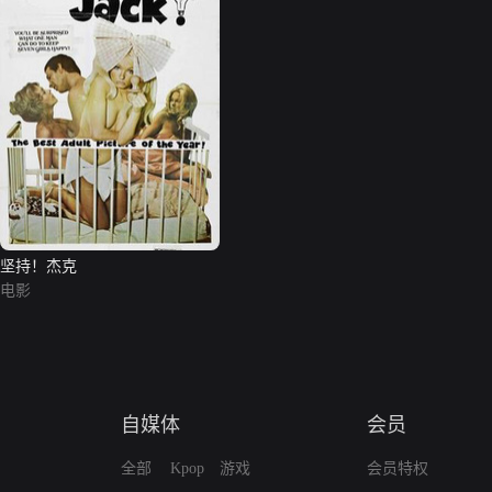
坚持！杰克
电影
自媒体
会员
全部
Kpop
游戏
会员特权