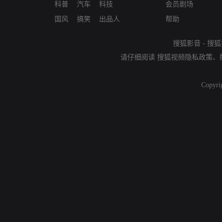
科普
汽车
科技
会员剧场
国风
搞笑
出品人
帮助
搜狐影音
-
搜狐
请仔细阅读
搜狐视频隐私政策
、
Copyri