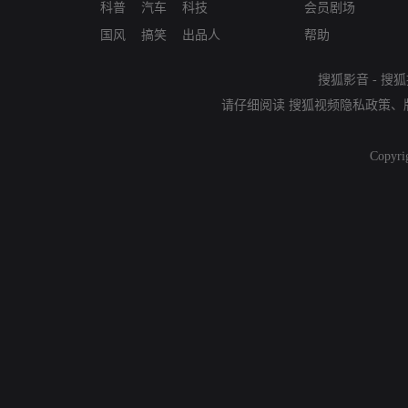
科普
汽车
科技
会员剧场
国风
搞笑
出品人
帮助
搜狐影音
-
搜狐
请仔细阅读
搜狐视频隐私政策
、
Copyri