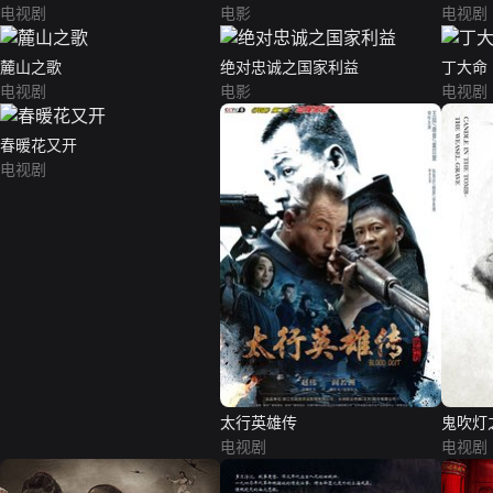
电视剧
电影
电视剧
麓山之歌
绝对忠诚之国家利益
丁大命
电视剧
电影
电视剧
春暖花又开
电视剧
太行英雄传
鬼吹灯
电视剧
电视剧