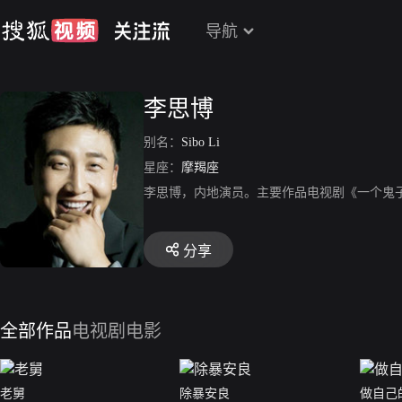
导航
李思博
别名：
Sibo Li
星座：
摩羯座
李思博，内地演员。主要作品电视剧《一个鬼
分享
全部作品
电视剧
电影
老舅
除暴安良
做自己