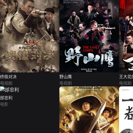
终极对决
野山鹰
王大花
电视剧
电视剧
电视剧
邰忠利
电影