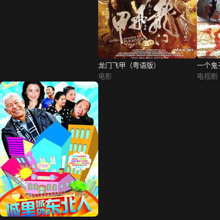
龙门飞甲（粤语版）
一个鬼
电影
电视剧