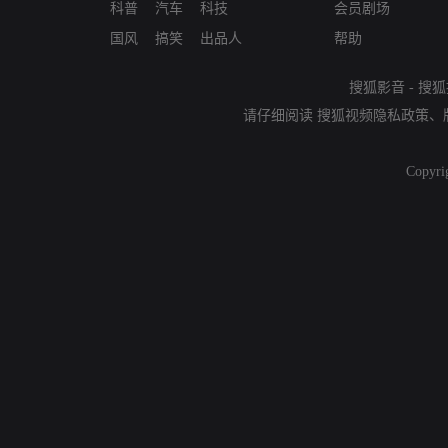
科普
汽车
科技
会员剧场
国风
搞笑
出品人
帮助
搜狐影音
-
搜狐
请仔细阅读
搜狐视频隐私政策
、
Copyri