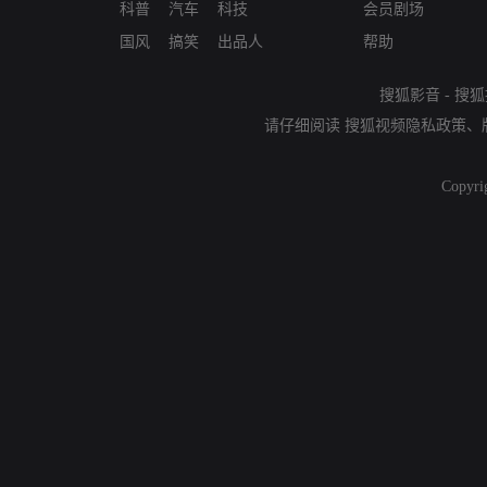
科普
汽车
科技
会员剧场
国风
搞笑
出品人
帮助
搜狐影音
-
搜狐
请仔细阅读
搜狐视频隐私政策
、
Copyri