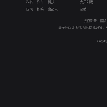
科普
汽车
科技
会员剧场
国风
搞笑
出品人
帮助
搜狐影音
-
搜狐
请仔细阅读
搜狐视频隐私政策
、
Copyri