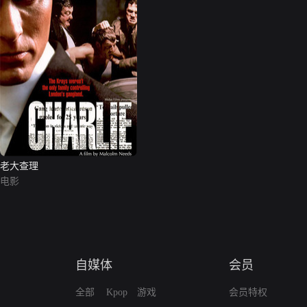
老大查理
电影
自媒体
会员
全部
Kpop
游戏
会员特权