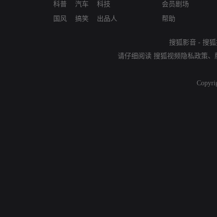
科普
汽车
科技
会员剧场
国风
搞笑
出品人
帮助
搜狐影音
-
搜狐
请仔细阅读
搜狐视频隐私政策
、
Copyri