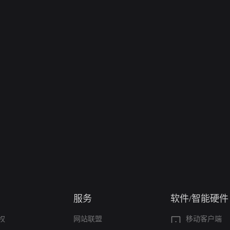
服务
软件/智能硬件
权
网站联盟
移动客户端