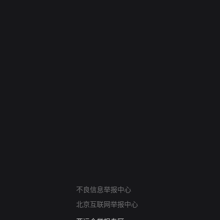
网络暴力有害信息举报
不良信息举报中心
12318 文化市场举报
北京互联网举报中心
算法推荐专项举报