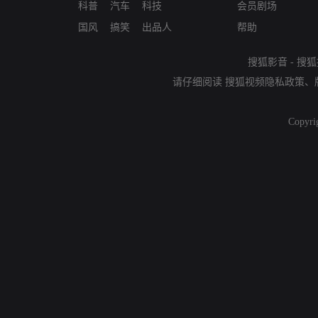
科普
汽车
科技
会员剧场
国风
搞笑
出品人
帮助
搜狐影音
-
搜狐
请仔细阅读
搜狐视频隐私政策
、
Copyri