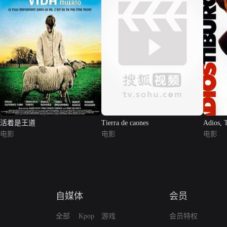
活着是王道
Tierra de caones
Adios, 
电影
电影
电影
自媒体
会员
全部
Kpop
游戏
会员特权