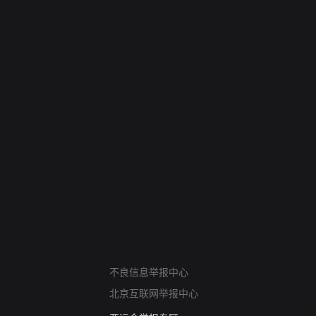
网络暴力有害信息举报
不良信息举报中心
12318 文化市场举报
北京互联网举报中心
算法推荐专项举报